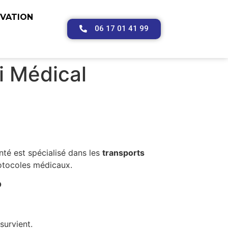
RVATION
06 17 01 41 99
i Médical
nté est spécialisé dans les
transports
rotocoles médicaux.
?
survient.